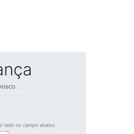
ança
nosco.
ao lado no campo abaixo