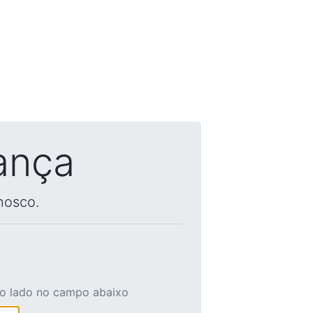
ança
nosco.
ao lado no campo abaixo