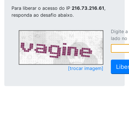
Para liberar o acesso
do IP
216.73.216.61
,
responda ao desafio abaixo.
Digite 
lado no
[trocar imagem]