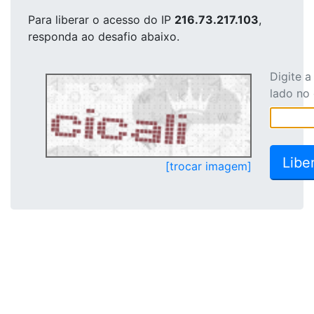
Para liberar o acesso
do IP
216.73.217.103
,
responda ao desafio abaixo.
Digite 
lado no
[trocar imagem]