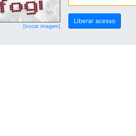
[trocar imagem]