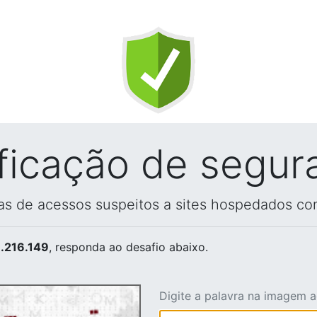
ificação de segur
vas de acessos suspeitos a sites hospedados co
.216.149
, responda ao desafio abaixo.
Digite a palavra na imagem 