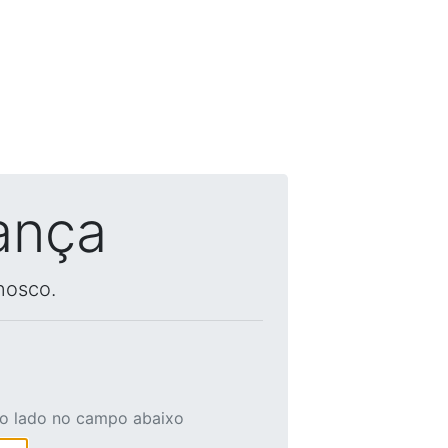
ança
nosco.
ao lado no campo abaixo