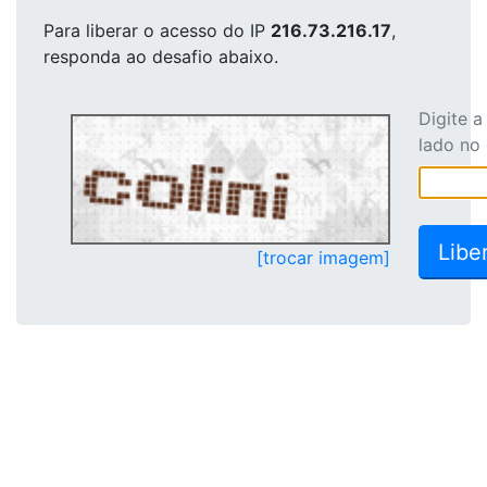
Para liberar o acesso
do IP
216.73.216.17
,
responda ao desafio abaixo.
Digite 
lado no
[trocar imagem]