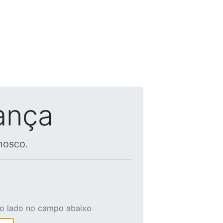
ança
nosco.
ao lado no campo abaixo