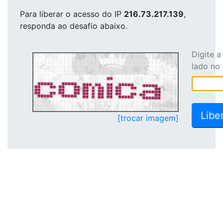
Para liberar o acesso
do IP
216.73.217.139
,
responda ao desafio abaixo.
Digite 
lado no
[trocar imagem]