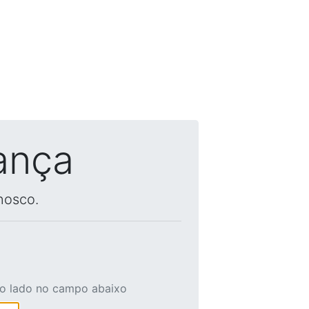
ança
nosco.
ao lado no campo abaixo