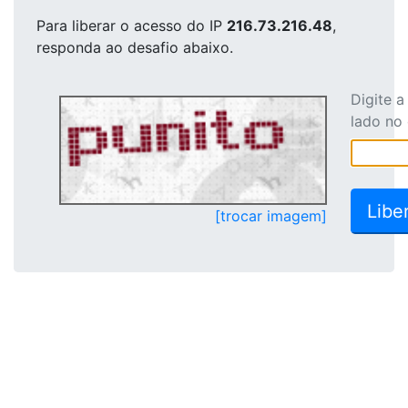
Para liberar o acesso
do IP
216.73.216.48
,
responda ao desafio abaixo.
Digite 
lado no
[trocar imagem]