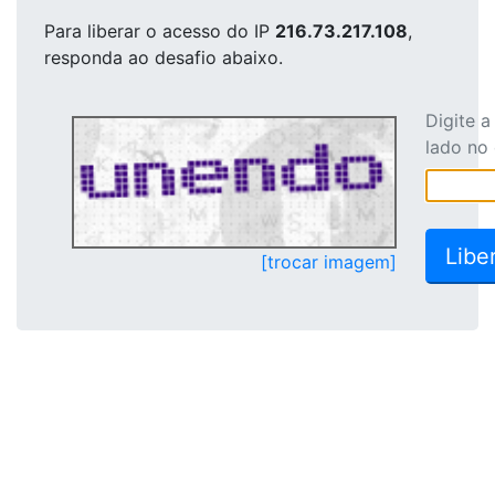
Para liberar o acesso
do IP
216.73.217.108
,
responda ao desafio abaixo.
Digite 
lado no
[trocar imagem]