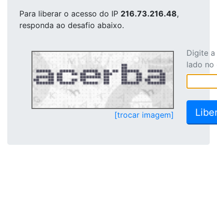
Para liberar o acesso
do IP
216.73.216.48
,
responda ao desafio abaixo.
Digite 
lado no
[trocar imagem]