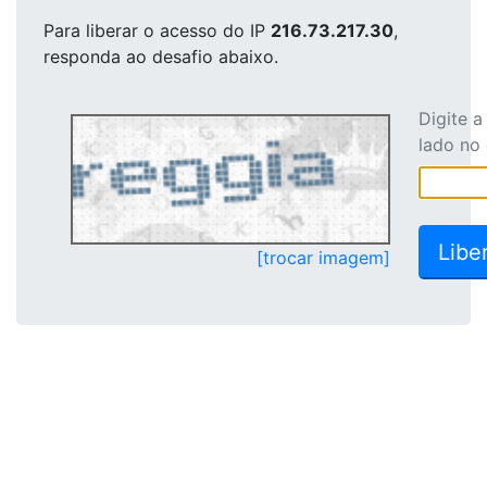
Para liberar o acesso
do IP
216.73.217.30
,
responda ao desafio abaixo.
Digite 
lado no
[trocar imagem]