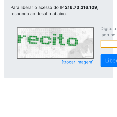
Para liberar o acesso
do IP
216.73.216.109
,
responda ao desafio abaixo.
Digite 
lado no
[trocar imagem]