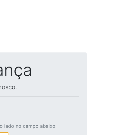
ança
nosco.
ao lado no campo abaixo