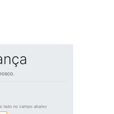
ança
nosco.
ao lado no campo abaixo